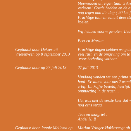
bloemzaden uit eigen tuin. 's A
verkeerd! Goede bedden en de an
nog tegen aan die dag ( 90 km f
Prachtige tuin en vanuit deze st
koeien.
Wij hebben enorm genoten. Beda
Peet en Marian
Geplaatst door Dekker uit
Prachtige dagen hebben we geha
Vriezenveen op 8 september 2013
veel rust .en de omgeving om te f
.voor herhaling vatbaar .
Geplaatst door op 27 juli 2013
27 juli 2013
Vandaag vonden we een prima sch
hard. Er waren voor ons 2 wande
erbij. En koffie besteld, heerlij
ontmoeting in de regen...
Het was niet de eerste keer dat 
nog eens terug.
Teus en margriet .
Andel N. B
Geplaatst door Jannie Mellema op
Marian Vringer-Hakkesteegt uit 