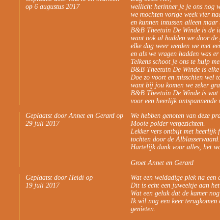
op 6 augustus 2017
wellicht herinner je je ons nog 
we mochten vorige week vier nac
en kunnen intussen alleen maar 
B&B Theetuin De Winde is de id
want ook al hadden we door de 
elke dag weer werden we met een 
en als we vragen hadden was er 
Telkens schoot je ons te hulp m
B&B Theetuin De Winde is elke
Doe zo voort en misschien wel t
want bij jou komen we zeker gra
B&B Theetuin De Winde is wat on
voor een heerlijk ontspannende 
Geplaatst door Annet en Gerard op
We hebben genoten van deze pra
29 juli 2017
Mooie polder vergezichten.
Lekker vers ontbijt met heerlijk 
tochten door de Alblasserwaard.
Hartelijk dank voor alles, het wa
Groet Annet en Gerard
Geplaatst door Heidi op
Wat een weldadige plek na een 
19 juli 2017
Dit is echt een juweeltje aan he
Wat een geluk dat de kamer nog 
Ik wil nog een keer terugkomen 
genieten.