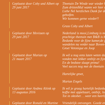
Geplaatst door Coby und Albert op
Theetuin De Winde war wieder 
29 juni 2017
Zum drittenMal waren wir hier 
Liebe Nel herzlichen Dank fur d
geholfen.
Wir kommen gerne wieder!!
Gruss Coby und Albert
Geplaatst door Mevissen op
Nederland is mooi,Limburg is m
29 juni 2017
prachtige theetuin met B&B is 
Bedankt voor de fijne kamer,de g
wandelen nu verder naar Boven
Groet Veronique en Joop
Geplaatst door Marian op
Ik wil u nog eens laten weten dat
21 maart 2017
vonden met lekker ontbijt en fij
En de bedstee slaapt prima!
Veel succes nog met de theetui
Hartelijke groet,
Marian Engels
Geplaatst door Andrea Altink op
Ik wil je graag hartelijk bedank
13 augustus 2016
koffie met appeltaart, ontbijt, l
Tot in oktober.....weer een heer
Geplaatst door Ronald en Martine
Vriendelijk ontvangen. Goede e