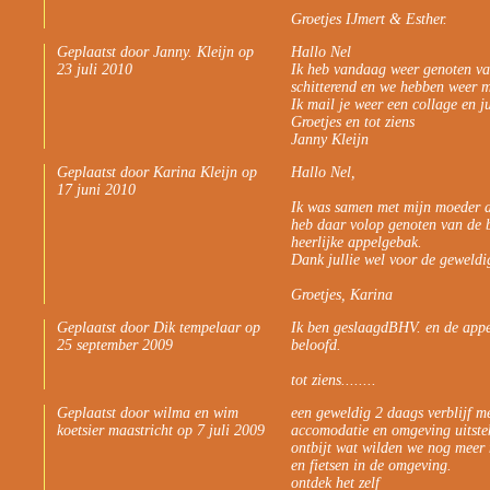
Groetjes IJmert & Esther.
Geplaatst door Janny. Kleijn op
Hallo Nel
23 juli 2010
Ik heb vandaag weer genoten va
schitterend en we hebben weer 
Ik mail je weer een collage en ju
Groetjes en tot ziens
Janny Kleijn
Geplaatst door Karina Kleijn op
Hallo Nel,
17 juni 2010
Ik was samen met mijn moeder af
heb daar volop genoten van de b
heerlijke appelgebak.
Dank jullie wel voor de geweldig
Groetjes, Karina
Geplaatst door Dik tempelaar op
Ik ben geslaagdBHV. en de appe
25 september 2009
beloofd.
tot ziens........
Geplaatst door wilma en wim
een geweldig 2 daags verblijf me
koetsier maastricht op 7 juli 2009
accomodatie en omgeving uitste
ontbijt wat wilden we nog meer ni
en fietsen in de omgeving.
ontdek het zelf