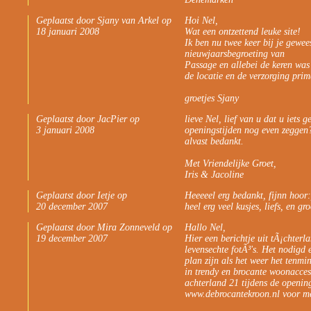
Geplaatst door Sjany van Arkel op
Hoi Nel,
18 januari 2008
Wat een ontzettend leuke site!
Ik ben nu twee keer bij je gewe
nieuwjaarsbegroeting van
Passage en allebei de keren was 
de locatie en de verzorging prim
groetjes Sjany
Geplaatst door JacPier op
lieve Nel, lief van u dat u iets 
3 januari 2008
openingstijden nog even zeggen
alvast bedankt.
Met Vriendelijke Groet,
Iris & Jacoline
Geplaatst door Ietje op
Heeeeel erg bedankt, fijnn hoor:
20 december 2007
heel erg veel kusjes, liefs, en gro
Geplaatst door Mira Zonneveld op
Hallo Nel,
19 december 2007
Hier een berichtje uit tÃ¡chterl
levensechte fotÃ³'s. Het nodigd
plan zijn als het weer het tenmin
in trendy en brocante woonacces
achterland 21 tijdens de opening
www.debrocantekroon.nl voor me