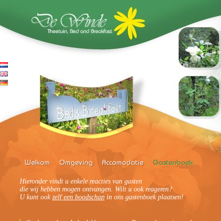
Hieronder vindt u enkele reacties van gasten
die wij hebben mogen ontvangen. Wilt u ook reageren?
U kunt ook
zelf een boodschap
in ons gastenboek plaatsen!