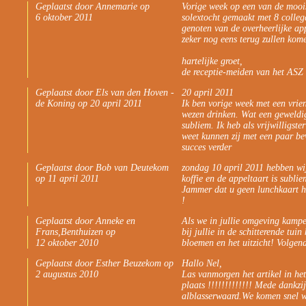
Geplaatst door Annemarie op
Vorige week op een van de moois
6 oktober 2011
solextocht gemaakt met 8 colleg
genoten van de overheerlijke ap
zeker nog eens terug zullen kom
hartelijke groet,
de receptie-meiden van het ASZ
Geplaatst door Els van den Hoven -
20 april 2011
de Koning op 20 april 2011
Ik ben vorige week met een vrien
wezen drinken. Wat een geweldig
subliem. Ik heb als vrijwilligst
weet kunnen zij met een paar bew
succes verder
Geplaatst door Bob van Deutekom
zondag 10 april 2011 hebben wij
op 11 april 2011
koffie en de appeltaart is subli
Jammer dat u geen lunchkaart he
!
Geplaatst door Anneke en
Als we in jullie omgeving kampe
Frans,Benthuizen op
bij jullie in de schitterende tui
12 oktober 2010
bloemen en het uitzicht! Volgen
Geplaatst door Esther Beuzekom op
Hallo Nel,
2 augustus 2010
Las vanmorgen het artikel in het
plaats !!!!!!!!!!!!! Mede dankzi
alblasserwaard.We komen snel wee