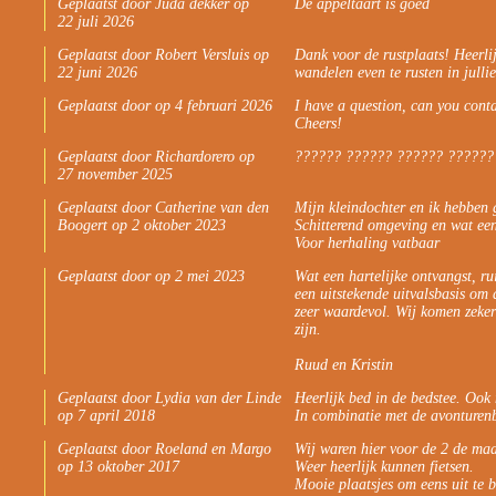
Geplaatst door Juda dekker op
De appeltaart is goed
22 juli 2026
Geplaatst door Robert Versluis op
Dank voor de rustplaats! Heerli
22 juni 2026
wandelen even te rusten in jullie
Geplaatst door op 4 februari 2026
I have a question, can you con
Cheers!
Geplaatst door Richardorero op
?????? ?????? ?????? ??????
27 november 2025
Geplaatst door Catherine van den
Mijn kleindochter en ik hebben 
Boogert op 2 oktober 2023
Schitterend omgeving en wat een
Voor herhaling vatbaar
Geplaatst door op 2 mei 2023
Wat een hartelijke ontvangst, r
een uitstekende uitvalsbasis om
zeer waardevol. Wij komen zeker
zijn.
Ruud en Kristin
Geplaatst door Lydia van der Linde
Heerlijk bed in de bedstee. Ook
op 7 april 2018
In combinatie met de avonturenb
Geplaatst door Roeland en Margo
Wij waren hier voor de 2 de maa
op 13 oktober 2017
Weer heerlijk kunnen fietsen.
Mooie plaatsjes om eens uit te b