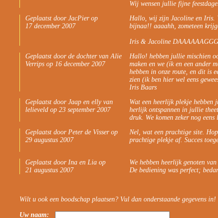
Wij wensen jullie fijne feestda
Geplaatst door JacPier op
Hallo, wij zijn Jacoline en Iris.
17 december 2007
bijnaa!! aaaahh, zometeen krijg
Iris & Jacoline DAAAAAAGGG.
Geplaatst door de dochter van Alie
Hallo! hebben jullie mischien oo
Verrips op 16 december 2007
maken en we (ik en een ander m
hebben in onze route, en dit is 
zien (ik ben hier wel eens gew
Iris Baars
Geplaatst door Jaap en elly van
Wat een heerlijk plekje hebben ju
lelieveld op 23 september 2007
herlijk ontspannen in jullie the
druk. We komen zeker nog eens 
Geplaatst door Peter de Visser op
Nel, wat een prachtige site. Ho
29 augustus 2007
prachtige plekje af. Succes toeg
Geplaatst door Ina en Lia op
We hebben heerlijk genoten van r
21 augustus 2007
De bediening was perfect; beda
Wilt u ook een boodschap plaatsen? Vul dan onderstaande gegevens in!
Uw naam: