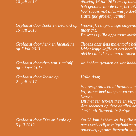
18 juli 2013
dinsdag 16 juli 2013 meegenome
heb genoten van de tuin, het uitz
Veel succes met alles wat je doet
Hartelijke groeten, Jannie
Geplaatst door Ineke en Leonard op
Werkelijk een prachtige omgeving
15 juli 2013
ingericht.
En wat is jullie appeltaart overh
Geplaatst door henk en jacqueline
Tijdens onze fiets molentocht he
op 7 juli 2013
lekker kopje koffie en een heer
plekje om iedereen aan te raden
Geplaatst door theo van 't gelo0f
we hebben genoten en wat hadde
op 29 mei 2013
Geplaatst door Jackie op
Hallo daar,
21 juli 2012
Net terug thuis en al beginnen 
Wij waren heel aangenaam verrast
komen.
Dit met een lekkere thee en zelf
Aan iedereen op deze aardbol ee
Jackie uit Nazareth in België.
Geplaatst door Dirk en Lenie op
Op 28 juni hebben we in jullie s
3 juli 2012
met overheerlijke zelfgebakken 
onderweg op onze fietstocht va