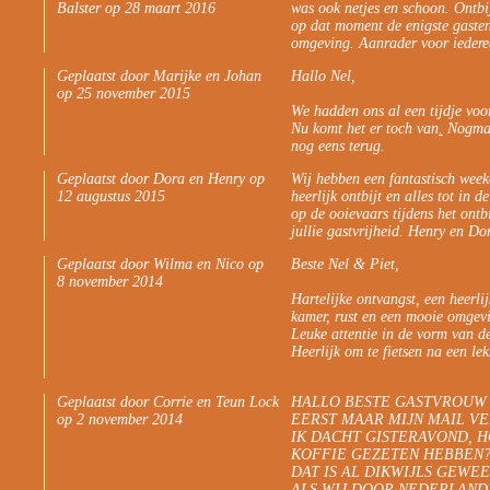
Balster op 28 maart 2016
was ook netjes en schoon. Ontbi
op dat moment de enigste gaste
omgeving. Aanrader voor iederee
Geplaatst door Marijke en Johan
Hallo Nel,
op 25 november 2015
We hadden ons al een tijdje voo
Nu komt het er toch van
.
Nogmaal
nog eens terug.
Geplaatst door Dora en Henry op
Wij hebben een fantastisch wee
12 augustus 2015
heerlijk ontbijt en alles tot in
op de ooievaars tijdens het ontb
jullie gastvrijheid. Henry en Do
Geplaatst door Wilma en Nico op
Beste Nel & Piet,
8 november 2014
Hartelijke ontvangst, een heerli
kamer, rust en een mooie omgev
Leuke attentie in de vorm van de 
Heerlijk om te fietsen na een le
Geplaatst door Corrie en Teun Lock
HALLO BESTE GASTVROUW V
op 2 november 2014
EERST MAAR MIJN MAIL V
IK DACHT GISTERAVOND, H
KOFFIE GEZETEN HEBBEN
DAT IS AL DIKWIJLS GEWEE
ALS WIJ DOOR NEDERLAND