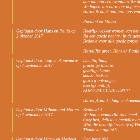
aan om aan een avontuurlijke d
We hopen van harte om nog eens
Hartelijk dank aan onze gastvro
Roeland en Margo
Geplaatst door Hans en Paula op
Heerlijk wakker worden van het 
2 oktober 2017
Na een goede nachtru in de geze
Bedankt voor alle goede zorgen.
Hartelijke groet, Hans en Paula
Geplaatst door Jaap en Annemarie
Dichtbij huis,
op 7 september 2017
prachtige locatie,
gezellige kamer,
knusse bedstee,
gastvrij ontvangen,
heerlijk ontbijt,
KORTOM GENIETEN!!!!
Hartelijk dank, Jaap en Annema
Geplaatst door Mihoko and Matteo
Bedankt!!!
op 7 september 2017
We had a wonderful time here!
Cozy bed, delicious breakfast an
With the beautiful scenery of Hol
Thank you again!!!
Geplaatst door Mario en Marleen
Dag beste Nel,