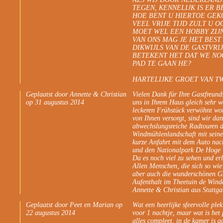
TEGEN, KENNELIJK IS ER 
HOE BENT U HIERTOE GE
VEEL VRIJE TIJD ZULT U O
MOET WEL EEN HOBBY ZIJN
VAN ONS MAG JE HET BEST
DIKWIJLS VAN DE GASTVR
BETEKENT HET DAT WE NO
PAD TE GAAN HE?
HARTELIJKE GROET VAN TW
Geplaatst door Annette & Christian
Vielen Dank für Ihre Gastfreund
op 31 augustus 2014
uns in Ihrem Haus gleich sehr w
leckeren Frühstück verwöhnt wor
von Ihnen versorgt, sind wir da
abwechslungsreiche Radtouren di
Windmühlenlandschaft mit seine
kurze Anfahrt mit dem Auto nac
und den Nationalpark De Hoge 
Da es noch viel zu sehen und e
Allen Menschen, die sich so wi
aber auch die wunderschönen G
Aufenthalt im Theetuin de Wind
Annette & Christian aus Stuttga
Geplaatst door Peet en Marian op
Wat een heerlijke sfeervolle pl
22 augustus 2014
voor 1 nachtje, maar wat is het 
alles compleet, in de kamer is aa