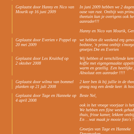
Geplaatst door Hanny en Nico van
In juni 2009 hebben we 2 dagen 
Mourik op 16 juni 2009
oase van rust. Ontbijt was prim
theetuin kun je overigens ook he
aanrader!!!
Hanny en Nico van Mourik, Ge
Geplaatst door Everien v Poppel op
we hebben dit weekend erg genote
20 mei 2009
bedstee, 'n prima ontbijt s'morg
groetjes Dre en Everien
Geplaatst door Lex Kruithof op
Wij hebben al verschillende kere
2 oktober 2008
koffie met eigengemaakte appelta
warm en gezellig. Een heerlijke 
Absoluut een aanrader !!!!
Geplaatst door wilma van bommel
2 keer ben ik bij jullie in de th
planken op 21 juli 2008
graag nog een derde keer. ik hoo
Geplaatst door Tage en Hanneke op
Beste Nel,
4 april 2008
ook in het vroege voorjaar is he
We hebben een fijne week gehad e
thuis, frisse kamer, lekkere ontb
En ...wat maak je mooie foto's !
Groetjes van Tage en Hanneke
Denemarken